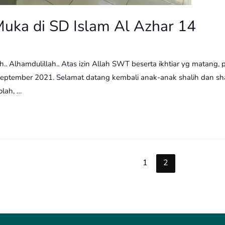
uka di SD Islam Al Azhar 14
ah.. Alhamdulillah.. Atas izin Allah SWT beserta ikhtiar yg matan
 September 2021. Selamat datang kembali anak-anak shalih dan sha
olah, …
1
2