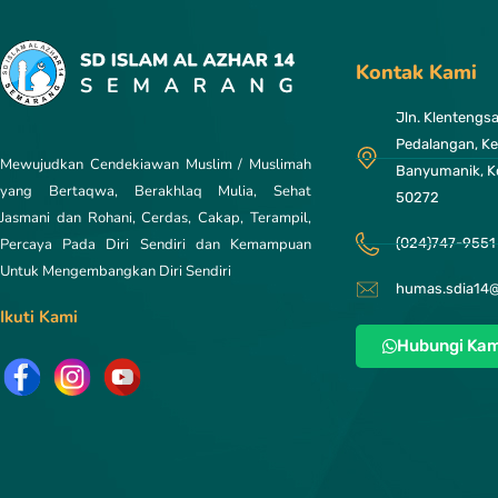
Kontak Kami
Jln. Klentengsar
Pedalangan, Ke
Mewujudkan Cendekiawan Muslim / Muslimah
Banyumanik, K
yang Bertaqwa, Berakhlaq Mulia, Sehat
50272
Jasmani dan Rohani, Cerdas, Cakap, Terampil,
Percaya Pada Diri Sendiri dan Kemampuan
(024)747-9551
Untuk Mengembangkan Diri Sendiri
humas.sdia14
Ikuti Kami
Hubungi Kam