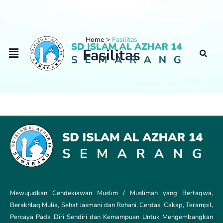
Home
Fasilitas
Fasilitas
Mewujudkan Cendekiawan Muslim / Muslimah yang Bertaqwa,
Berakhlaq Mulia, Sehat Jasmani dan Rohani, Cerdas, Cakap, Terampil,
Percaya Pada Diri Sendiri dan Kemampuan Untuk Mengembangkan