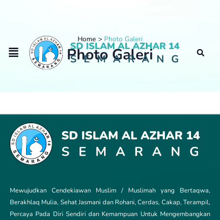
Home
Photo Galeri
Photo Galeri
Mewujudkan Cendekiawan Muslim / Muslimah yang Bertaqwa,
Berakhlaq Mulia, Sehat Jasmani dan Rohani, Cerdas, Cakap, Terampil,
Percaya Pada Diri Sendiri dan Kemampuan Untuk Mengembangkan