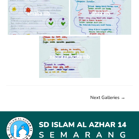
amalia iiib
dhea iiib
nabilaanindita iiib
Next Galleries
→