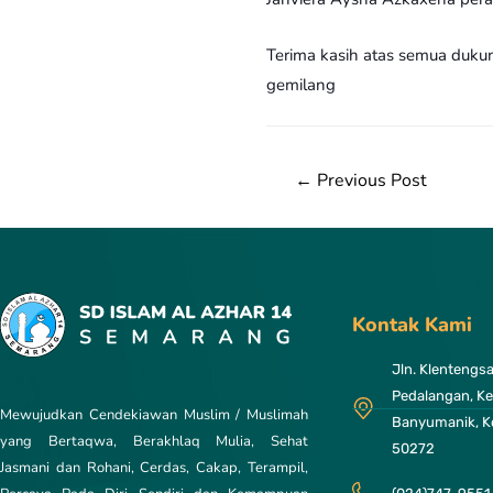
Terima kasih atas semua duku
gemilang
←
Previous Post
Kontak Kami
Jln. Klentengsar
Pedalangan, Ke
Mewujudkan Cendekiawan Muslim / Muslimah
Banyumanik, K
yang Bertaqwa, Berakhlaq Mulia, Sehat
50272
Jasmani dan Rohani, Cerdas, Cakap, Terampil,