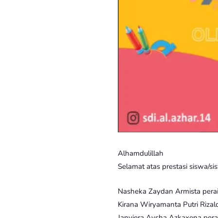
Alhamdulillah
Selamat atas prestasi siswa/s
Nasheka Zaydan Armista perai
Kirana Wiryamanta Putri Riza
Janviera Aysha Azkaxena pera