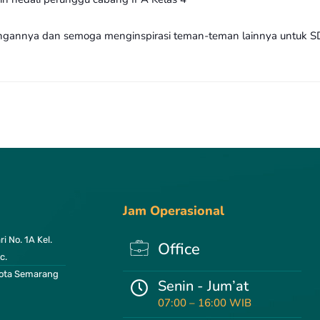
ngannya dan semoga menginspirasi teman-teman lainnya untuk S
Jam Operasional
i No. 1A Kel.
Office
c.
ota Semarang
Senin - Jum’at
07:00 – 16:00 WIB