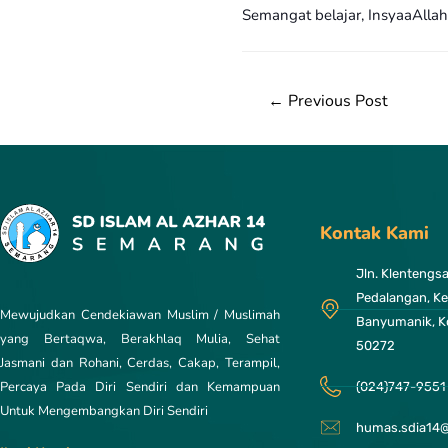
Semangat belajar, InsyaaAllah
←
Previous Post
Kontak Kami
Jln. Klentengsar
Pedalangan, Ke
Mewujudkan Cendekiawan Muslim / Muslimah
Banyumanik, K
yang Bertaqwa, Berakhlaq Mulia, Sehat
50272
Jasmani dan Rohani, Cerdas, Cakap, Terampil,
Percaya Pada Diri Sendiri dan Kemampuan
(024)747-9551
Untuk Mengembangkan Diri Sendiri
humas.sdia14