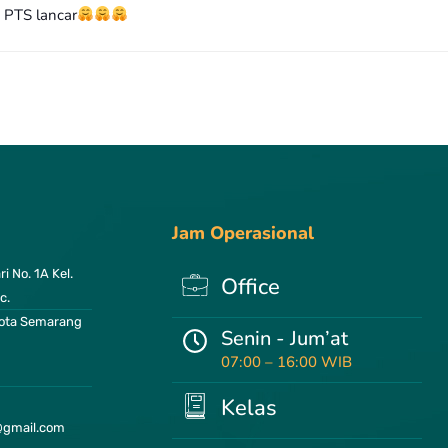
 PTS lancar
Jam Operasional
i No. 1A Kel.
Office
c.
ota Semarang
Senin - Jum’at
07:00 – 16:00 WIB
Kelas
@gmail.com