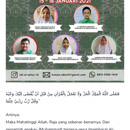
فَتَعٰلَى اللّٰهُ الْمَلِكُ الْحَقُّۚ وَلَا تَعْجَلْ بِالْقُرْاٰنِ مِنْ قَبْلِ اَنْ يُّقْضٰٓى اِلَيْكَ وَحْيُهٗ
ۖوَقُلْ رَّبِّ زِدْنِيْ عِلْمًا
Artinya:
Maka Mahatinggi Allah, Raja yang sebenar-benarnya. Dan
janganlah engkau (Muhammad) tergesa-gesa (membaca) Al-